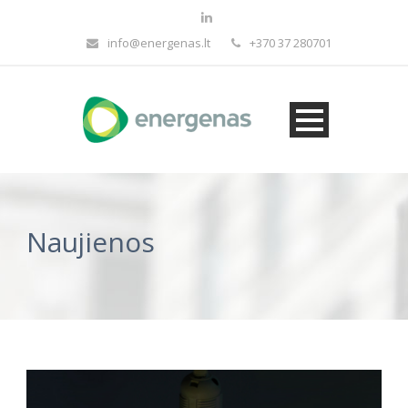
info@energenas.lt
+370 37 280701
Naujienos