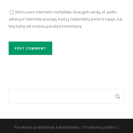
Noriu savo interneto naršyklėje išsaugoti vardą, el. pašto
adresą ir interneto puslapį, kad jų nebereiktų įvesti iš naujo, kai
kitą kartą vėl norėsiu parašyti komentarą.
Privatumo pranešimas kandidatams
|
Privatumo politika
|