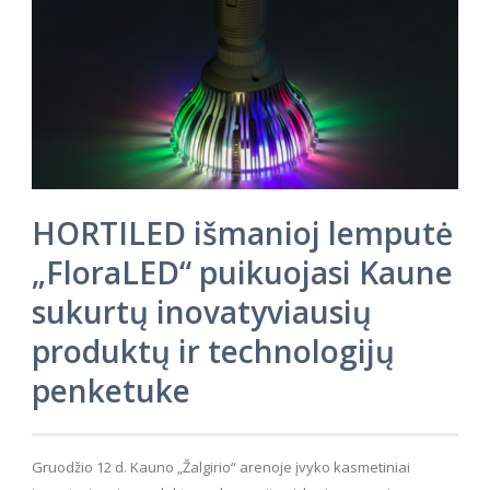
HORTILED išmanioj lemputė
„FloraLED“ puikuojasi Kaune
sukurtų inovatyviausių
produktų ir technologijų
penketuke
Gruodžio 12 d. Kauno „Žalgirio“ arenoje įvyko kasmetiniai