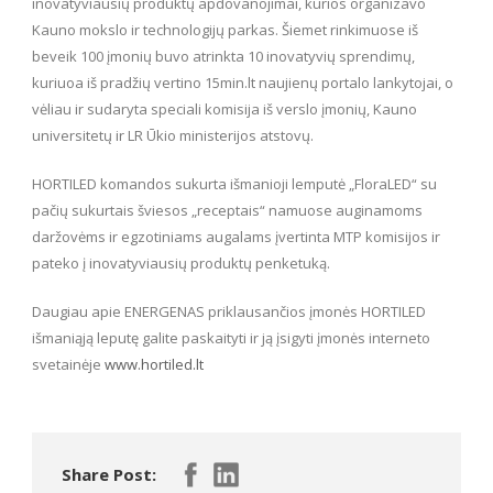
inovatyviausių produktų apdovanojimai, kurios organizavo
Kauno mokslo ir technologijų parkas. Šiemet rinkimuose iš
beveik 100 įmonių buvo atrinkta 10 inovatyvių sprendimų,
kuriuoa iš pradžių vertino 15min.lt naujienų portalo lankytojai, o
vėliau ir sudaryta speciali komisija iš verslo įmonių, Kauno
universitetų ir LR Ūkio ministerijos atstovų.
HORTILED komandos sukurta išmanioji lemputė „FloraLED“ su
pačių sukurtais šviesos „receptais“ namuose auginamoms
daržovėms ir egzotiniams augalams įvertinta MTP komisijos ir
pateko į inovatyviausių produktų penketuką.
Daugiau apie ENERGENAS priklausančios įmonės HORTILED
išmaniąją leputę galite paskaityti ir ją įsigyti įmonės interneto
svetainėje
www.hortiled.lt
Share Post: