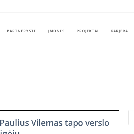
PARTNERYSTĖ
ĮMONĖS
PROJEKTAI
KARJERA
aulius Vilemas tapo verslo
igėju