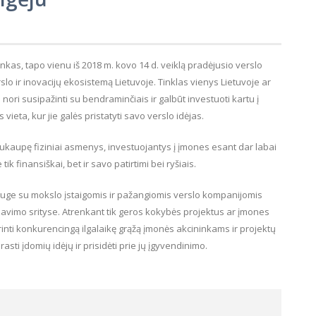
kas, tapo vienu iš 2018 m. kovo 14 d. veiklą pradėjusio verslo
erslo ir inovacijų ekosistemą Lietuvoje. Tinklas vienys Lietuvoje ar
nori susipažinti su bendraminčiais ir galbūt investuoti kartu į
 vieta, kur jie galės pristatyti savo verslo idėjas.
ų sukaupę fiziniai asmenys, investuojantys į įmones esant dar labai
tik finansiškai, bet ir savo patirtimi bei ryšiais.
ge su mokslo įstaigomis ir pažangiomis verslo kompanijomis
izavimo srityse. Atrenkant tik geros kokybės projektus ar įmones
inti konkurencingą ilgalaikę grąžą įmonės akcininkams ir projektų
asti įdomių idėjų ir prisidėti prie jų įgyvendinimo.