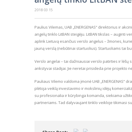
2018 03 15
Paulius Vilemas, UAB „ENERGENAS“ direktorius ir akcinin
angelų tinklo LitBAN steigėju. LitBAN tikslas – auginti v
aplink Lietuvą esančius verslo angelus – žmones, kurie 
jauną verslą (nebūtinai startuolius). Startuoliams tai bus
Verslo angelai – tai dažniausiai verslo patirties ir lėš
ankstyvai stadijai. Jie neretai prisideda prie projekto ne 
Pauliaus Vilemo valdoma įmonė UAB „ENERGENAS“ drau
plėtoja veiklą investavimo ir mokslinių idėjų komercial
su profesionalia ir kūrybinga komanda, siekiama užtikr
partneriams. Tad dalyvaujant tinklo veikloje tikimasi sur
Share Post: