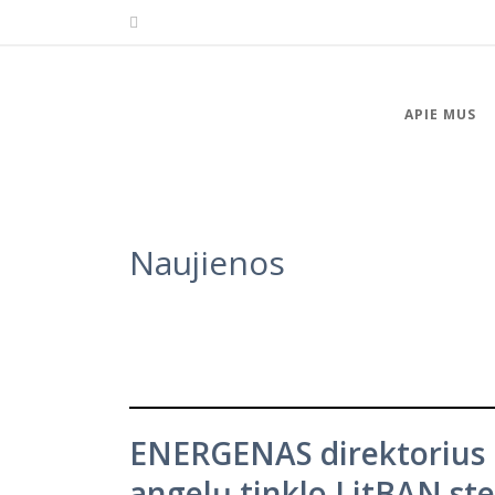
APIE MUS
Naujienos
ENERGENAS direktorius P
angelų tinklo LitBAN ste