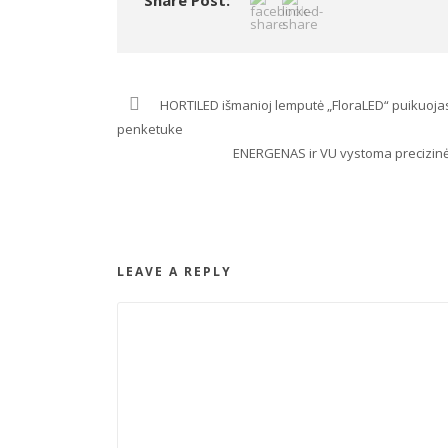
HORTILED išmanioj lemputė „FloraLED“ puikuojas
penketuke
ENERGENAS ir VU vystoma precizinės
LEAVE A REPLY