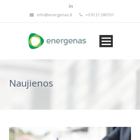
info@energenas.lt
+370 37 280701
Naujienos