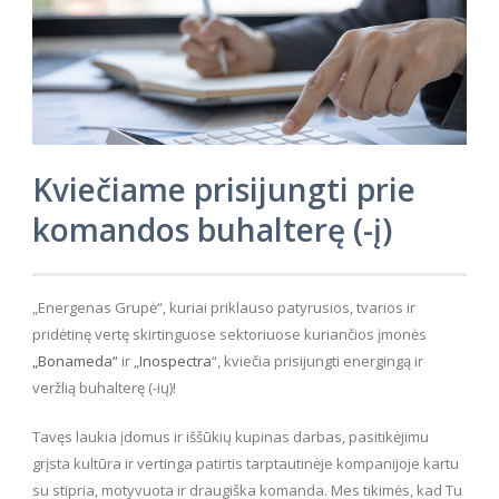
Kviečiame prisijungti prie
komandos buhalterę (-į)
„Energenas Grupė“, kuriai priklauso patyrusios, tvarios ir
pridėtinę vertę skirtinguose sektoriuose kuriančios įmonės
„Bonameda“
ir „
Inospectra
“, kviečia prisijungti energingą ir
veržlią buhalterę (-ių)!
Tavęs laukia įdomus ir iššūkių kupinas darbas, pasitikėjimu
grįsta kultūra ir vertinga patirtis tarptautinėje kompanijoje kartu
su stipria, motyvuota ir draugiška komanda. Mes tikimės, kad Tu