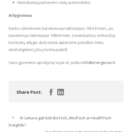
Nemokamą parkavimo vietą automobiliui
Atlyginimas
Darbo užmokestis bandomuoju laikotarpiu 1653 €/mėn., po
bandomojo laikotarpio 1984 €/mėn. (neatskaičius mokesčių).
Konkretų atlygio dydį mielai aptarsime pokalbio metu,
atsižvelgdami į Jūsų turimą patirtį!
Savo gyvenimo aprašymą siųsk el. paštu
info@energenas.lt.
Share Post:
Ar Lietuva gali būti BioTech, MedTech ar HealthTech
žvaigžde?
Kviečiame prisijungti prie komandos logistą-