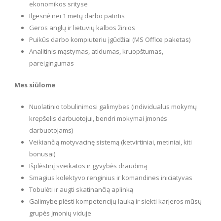
ekonomikos srityse
Ilgesnė nei 1 metų darbo patirtis
Geros anglų ir lietuvių kalbos žinios
Puikūs darbo kompiuteriu įgūdžiai (MS Office paketas)
Analitinis mąstymas, atidumas, kruopštumas,
pareigingumas
Mes siūlome
Nuolatinio tobulinimosi galimybes (individualus mokymų
krepšelis darbuotojui, bendri mokymai įmonės
darbuotojams)
Veikiančią motyvacinę sistemą (ketvirtiniai, metiniai, kiti
bonusai)
Išplėstinį sveikatos ir gyvybės draudimą
Smagius kolektyvo renginius ir komandines iniciatyvas
Tobulėti ir augti skatinančią aplinką
Galimybę plėsti kompetencijų lauką ir siekti karjeros mūsų
grupės įmonių viduje