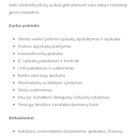
sieki užsibrėžtų tikslų, puikiai gebi planuoti savo laiką ir nestokoji
geros nuotaikos.
Darbo pobūdis
Ūkinės veiklos pirkimo sąskaitų apskaitymas ir apskaita
Avanso apyskaitų tvarkymas
Komandiruočių apskaita
El. sąskaitų pateikimas ir kontrolė
i.SAF pateikimas ir sutikrinimas
Banko operacijų apskaita
Atsiskaitymų su tiekėjais vykdymas
Skolų suderinimas
Kitų vyr. buhalterio deleguotų užduočių vykdymas
Teisinga, teisėta ir savalaikė duomenų bazė
Reikalavimai
Aukštasis universitetinis išsilavinimas apskaitos, finansų,