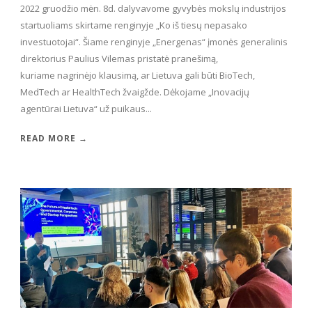
2022 gruodžio mėn. 8d. dalyvavome gyvybės mokslų industrijos
startuoliams skirtame renginyje „Ko iš tiesų nepasako
investuotojai“. Šiame renginyje „Energenas“ įmonės generalinis
direktorius Paulius Vilemas pristatė pranešimą,
kuriame nagrinėjo klausimą, ar Lietuva gali būti BioTech,
MedTech ar HealthTech žvaigžde. Dėkojame „Inovacijų
agentūrai Lietuva“ už puikaus...
READ MORE →