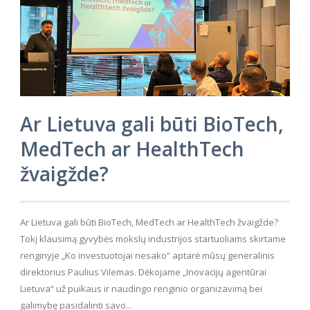
Ar Lietuva gali būti BioTech,
MedTech ar HealthTech
žvaigžde?
Ar Lietuva gali būti BioTech, MedTech ar HealthTech žvaigžde?
Tokį klausimą gyvybės mokslų industrijos startuoliams skirtame
renginyje „Ko investuotojai nesako“ aptarė mūsų generalinis
direktorius Paulius Vilemas. Dėkojame „Inovacijų agentūrai
Lietuva“ už puikaus ir naudingo renginio organizavimą bei
galimybę pasidalinti savo...