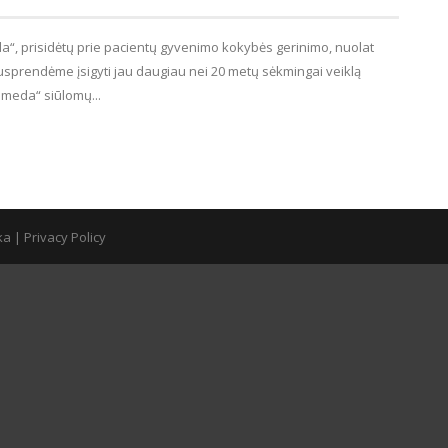
a“, prisidėtų prie pacientų gyvenimo kokybės gerinimo, nuolat
nusprendėme įsigyti jau daugiau nei 20 metų sėkmingai veiklą
meda“ siūlomų...
ka
|
Privacy Policy