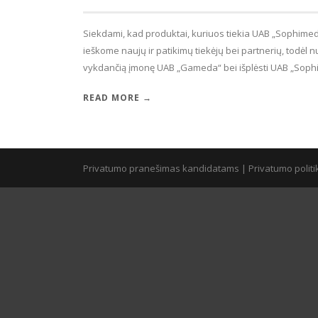
Siekdami, kad produktai, kuriuos tiekia UAB „Sophimed
ieškome naujų ir patikimų tiekėjų bei partnerių, todėl 
vykdančią įmonę UAB „Gameda“ bei išplėsti UAB „Sophi
READ MORE →
Privatumo pranešimas kandidatams
|
Privatumo politi